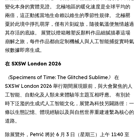
變化本身的實體見證。 北極地區的暖化速度是全球平均的
兩倍，這正動搖當地生命賴以維生的季節性規律。 北極罌
粟於此境中掙扎萌芽，僅有片刻綻放，隨後氣溫便無情越過
其存活的底線。 展覽以燈箱雕塑反顏料作品細膩描摹這場
崩解之旅，每件作品都由定制機械人與人工智能捕捉實時氣
候數據即席生成。
在 SXSW London 2026
《Specimens of Time: The Glitched Sublime》
在
SXSW London 2026 舉行期間展現眼前，與大會聚焦的人
工智能、自動化及人類未來體驗等主題互相呼應。 有別於
時下泛濫的生成式人工智能文化，展覽為科技另闢路徑：一
條以生態記憶、體現經驗以及與自然世界重建連繫為核心的
道路。
除展覽外，Petrić 將於 6 月 3 日（星期三）上午 11:40 至