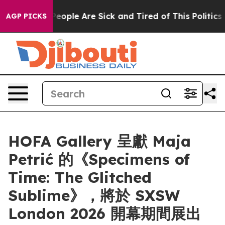
gan Win: “People Are Sick and Tired of This Politics of
AGP PICKS
HOFA Gallery 呈獻 Maja
Petrić 的《Specimens of
Time: The Glitched
Sublime》，將於 SXSW
London 2026 開幕期間展出