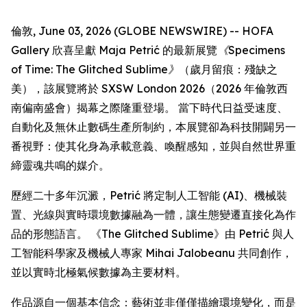
倫敦, June 03, 2026 (GLOBE NEWSWIRE) -- HOFA
Gallery 欣喜呈獻 Maja Petrić 的最新展覽
《Specimens
of Time: The Glitched Sublime》
（歲月留痕：殘缺之
美），該展覽將於 SXSW London 2026（2026 年倫敦西
南偏南盛會）揭幕之際隆重登場。 當下時代日益受速度、
自動化及無休止數碼生產所制約，本展覽卻為科技開闢另一
番視野：使其化身為承載意義、喚醒感知，並與自然世界重
締靈魂共鳴的媒介。
歷經二十多年沉澱，Petrić 將定制人工智能 (AI)、機械裝
置、光線與實時環境數據融為一體，讓生態變遷直接化為作
品的形態語言。 《The Glitched Sublime》由 Petrić 與人
工智能科學家及機械人專家 Mihai Jalobeanu 共同創作，
並以實時北極氣候數據為主要材料。
作品源自一個基本信念：藝術並非僅僅描繪環境變化，而是