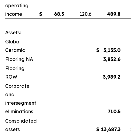
operating
income
$
68.3
120.6
489.8
Assets:
Global
Ceramic
$
5,155.0
4
Flooring NA
3,832.6
3
Flooring
ROW
3,989.2
3
Corporate
and
intersegment
eliminations
710.5
Consolidated
assets
$
13,687.3
12