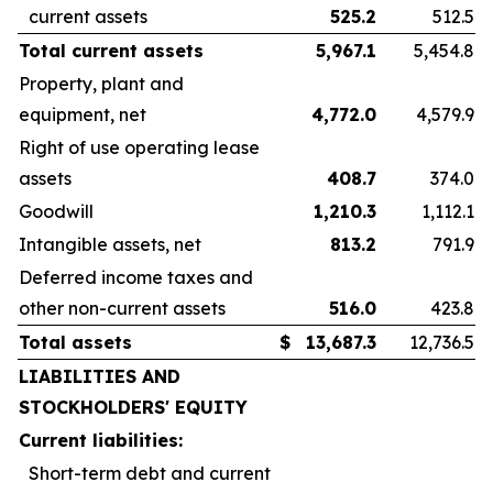
current assets
525.2
512.5
Total current assets
5,967.1
5,454.8
Property, plant and
equipment, net
4,772.0
4,579.9
Right of use operating lease
assets
408.7
374.0
Goodwill
1,210.3
1,112.1
Intangible assets, net
813.2
791.9
Deferred income taxes and
other non-current assets
516.0
423.8
Total assets
$
13,687.3
12,736.5
LIABILITIES AND
STOCKHOLDERS' EQUITY
Current liabilities:
Short-term debt and current