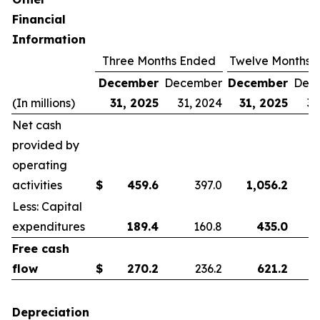
Financial
Information
Three Months Ended
Twelve Months 
December
December
December
Dec
(In millions)
31, 2025
31, 2024
31, 2025
31
Net cash
provided by
operating
activities
$
459.6
397.0
1,056.2
Less: Capital
expenditures
189.4
160.8
435.0
Free cash
flow
$
270.2
236.2
621.2
Depreciation