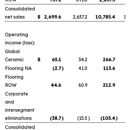
Consolidated
net sales
$
2,699.6
2,637.2
10,785.4
10
Operating
income (loss):
Global
Ceramic
$
65.1
34.2
266.7
Flooring NA
(2.7
)
41.0
113.6
Flooring
ROW
44.6
60.9
212.9
Corporate
and
intersegment
eliminations
(38.7
)
(15.5
)
(103.4
)
Consolidated