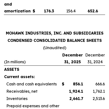
and
amortization
$
176.3
156.4
652.6
MOHAWK INDUSTRIES, INC. AND SUBSIDIARIES
CONDENSED CONSOLIDATED BALANCE SHEETS
(Unaudited)
December
December
(In millions)
31, 2025
31, 2024
ASSETS
Current assets:
Cash and cash equivalents
$
856.1
666.6
Receivables, net
1,924.1
1,762.1
Inventories
2,661.7
2,513.6
Prepaid expenses and other