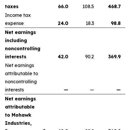
taxes
66.0
108.5
468.7
Income tax
expense
24.0
18.3
98.8
Net earnings
including
noncontrolling
interests
42.0
90.2
369.9
Net earnings
attributable to
noncontrolling
interests
—
—
—
Net earnings
attributable
to Mohawk
Industries,