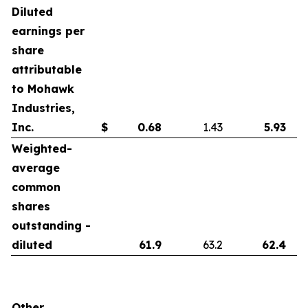
Diluted
earnings per
share
attributable
to Mohawk
Industries,
Inc.
$
0.68
1.43
5.93
Weighted-
average
common
shares
outstanding -
diluted
61.9
63.2
62.4
Other