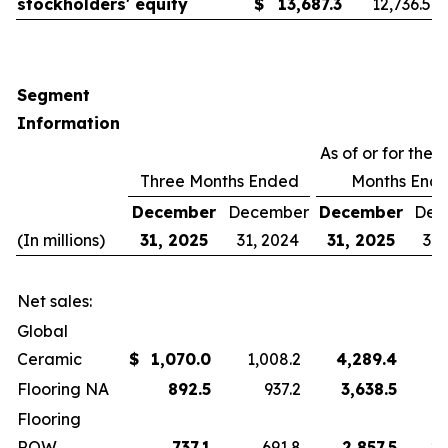
stockholders' equity
$
13,687.3
12,736.5
Segment
Information
As of or for the 
Three Months Ended
Months End
December
December
December
Dec
(In millions)
31, 2025
31, 2024
31, 2025
31,
Net sales:
Global
Ceramic
$
1,070.0
1,008.2
4,289.4
4
Flooring NA
892.5
937.2
3,638.5
3
Flooring
ROW
737.1
691.8
2,857.5
2,