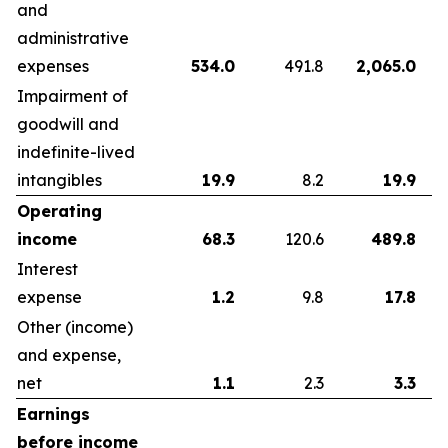
and
administrative
expenses
534.0
491.8
2,065.0
Impairment of
goodwill and
indefinite-lived
intangibles
19.9
8.2
19.9
Operating
income
68.3
120.6
489.8
Interest
expense
1.2
9.8
17.8
Other (income)
and expense,
net
1.1
2.3
3.3
Earnings
before income