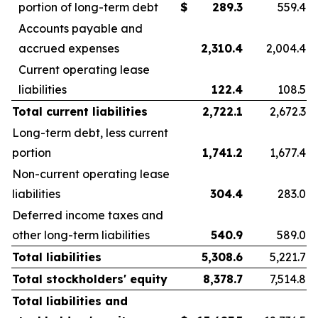
portion of long-term debt
$
289.3
559.4
Accounts payable and
accrued expenses
2,310.4
2,004.4
Current operating lease
liabilities
122.4
108.5
Total current liabilities
2,722.1
2,672.3
Long-term debt, less current
portion
1,741.2
1,677.4
Non-current operating lease
liabilities
304.4
283.0
Deferred income taxes and
other long-term liabilities
540.9
589.0
Total liabilities
5,308.6
5,221.7
Total stockholders' equity
8,378.7
7,514.8
Total liabilities and