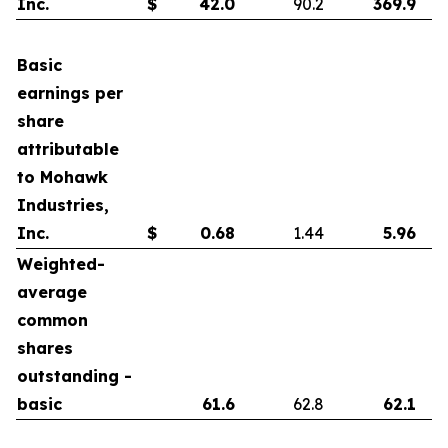
Inc.
$
42.0
90.2
369.9
Basic
earnings per
share
attributable
to Mohawk
Industries,
Inc.
$
0.68
1.44
5.96
Weighted-
average
common
shares
outstanding -
basic
61.6
62.8
62.1