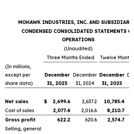
MOHAWK INDUSTRIES, INC. AND SUBSIDIARI
CONDENSED CONSOLIDATED STATEMENTS O
OPERATIONS
(Unaudited)
Three Months Ended
Twelve Month
(In millions,
except per
December
December
December
De
share data)
31, 2025
31, 2024
31, 2025
3
Net sales
$
2,699.6
2,637.2
10,785.4
Cost of sales
2,077.4
2,016.6
8,210.7
Gross profit
622.2
620.6
2,574.7
Selling, general