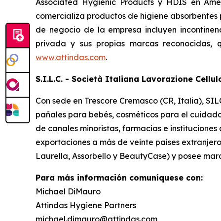
Associated Hygienic Products y HDIS en Amér
comercializa productos de higiene absorbentes 
de negocio de la empresa incluyen incontinen
privada y sus propias marcas reconocidas, 
www.attindas.com
.
S.I.L.C. - Società Italiana Lavorazione Cellu
Con sede en Trescore Cremasco (CR, Italia), SILC
pañales para bebés, cosméticos para el cuidado 
de canales minoristas, farmacias e institucione
exportaciones a más de veinte países extranjero
Laurella, Assorbello y BeautyCase) y posee marc
Para más información comuníquese con:
Michael DiMauro
Attindas Hygiene Partners
michael.dimauro@attindas.com