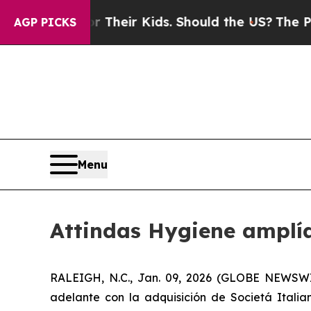
ntrols for Their Kids. Should the US?
The Pentago
AGP PICKS
Menu
Attindas Hygiene amplía
RALEIGH, N.C., Jan. 09, 2026 (GLOBE NEWSWIR
adelante con la adquisición de Societá Italia