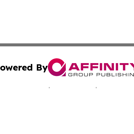
owered By
ubmit Press Release
Terms & Conditions
Copyright/DMCA
Inc. dba Affinity Group Publishing & Djibouti Business Dai
Cookie Settings / Your Privacy Choices