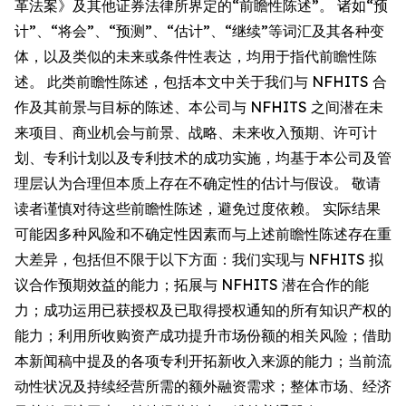
革法案》及其他证券法律所界定的“前瞻性陈述”。 诸如“预
计”、“将会”、“预测”、“估计”、“继续”等词汇及其各种变
体，以及类似的未来或条件性表达，均用于指代前瞻性陈
述。 此类前瞻性陈述，包括本文中关于我们与 NFHITS 合
作及其前景与目标的陈述、本公司与 NFHITS 之间潜在未
来项目、商业机会与前景、战略、未来收入预期、许可计
划、专利计划以及专利技术的成功实施，均基于本公司及管
理层认为合理但本质上存在不确定性的估计与假设。 敬请
读者谨慎对待这些前瞻性陈述，避免过度依赖。 实际结果
可能因多种风险和不确定性因素而与上述前瞻性陈述存在重
大差异，包括但不限于以下方面：我们实现与 NFHITS 拟
议合作预期效益的能力；拓展与 NFHITS 潜在合作的能
力；成功运用已获授权及已取得授权通知的所有知识产权的
能力；利用所收购资产成功提升市场份额的相关风险；借助
本新闻稿中提及的各项专利开拓新收入来源的能力；当前流
动性状况及持续经营所需的额外融资需求；整体市场、经济